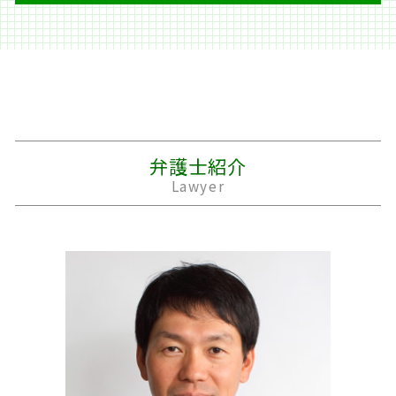
相続放棄 期間
個人再生 車
経済的 DV
バイク事故 死亡
遺産分割 調停
破産 流れ
離婚 モラハラ
休業損害 主婦
商取引 法律問題
遺留分侵害額請求
過払い金請求 条件
面会交流 調停
後遺障害 申請
労働問題 うつ
預金 相続
借金 計算
離婚 住宅ローン 財産分与
人身事故 行政処分
労働問題 法律事務所
遺留分 割合
株 借金
別居 生活費
後遺障害等級申請 事前認定
公正証書 法律
生前贈与 不動産
会社 借金
離婚 戸籍
事故 示談金
出版 法律問題
遺産 税金
個人再生 住宅ローン
離婚 裁判 期間
損害賠償 時効
民事再生 法律問題
遺言書 無効
夫 借金
親権者
車 事故 保険
労働問題 恨み
弁護士紹介
遺産 遺留分
個人再生 流れ
離婚 裁判費用
交通事故 過失割合
民事 名誉毀損 法律
Lawyer
借金 利子
精神的 DV
死亡事故 加害者 家族
労働問題 いじめ
民事再生 管財人
離婚 期間
交通事故 死亡
明渡しとは 法律
パチンコ 借金
家庭裁判所 離婚
交通事故 損害賠償
労働問題 弁護士
夫 不倫
自動運転 死亡事故
職場 法律問題
浮気 離婚
交通事故 入院 慰謝料
不動産トラブル 法律問題
離婚 養育費
後遺障害 等級
法律問題 品川区
交差点 事故 過失割合
家事事件 法律事務所
事故 賠償金
隣人トラブル 法律問題 相談
示談金 相場
不動産 管理 法律問題