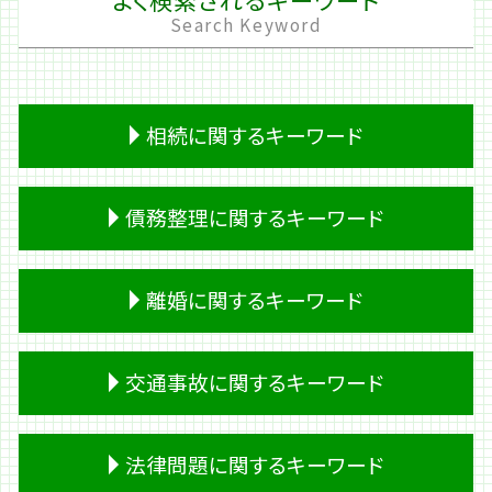
Search Keyword
相続に関するキーワード
生前贈与
債務整理に関するキーワード
熟慮期間 伸長
成年後見人 相続
相続 時効
借金 調査
離婚に関するキーワード
成年後見制度 デメリット
キャッシング 返済
相続 財産
キャッシング ブラック
相続 土地
過払い金請求 デメリット
浮気 証拠
交通事故に関するキーワード
遺留分 計算
妻 借金
離婚 原因
相続 必要書類
借金 踏み倒し
離婚 公正証書
相続 順位
個人再生 費用
婿養子 離婚
交通事故 診断書
法律問題に関するキーワード
遺留分 放棄
破産 管財人
離婚 子供
事故 示談書