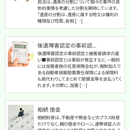
民法は、遺産の分割について個々の事件の具
体的事情を考慮した分割を期待しています。
「遺産の分割は、遺産に属する物又は権利の
種類及び性質、各相 […]
後遺障害認定の事前認...
後遺障害認定の事前認定と被害者請求の違
い■事前認定とは事故が発生すると、一般的
には加害者側の任意保険会社が、強制加入で
ある自動車損害賠償責任保険による保険料
も肩代わりしてまとめて賠償金等を支払ってく
れます。その際に、加害 […]
相続 借金
相続財産は、不動産や預金などのプラス財産
だけでなく、親の借金やローン、連帯保証人の