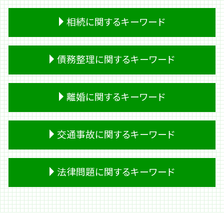
相続に関するキーワード
相続 財産
債務整理に関するキーワード
遺留分 割合
相続 順位
成年後見人 相続
会社 借金
離婚に関するキーワード
遺産分割 調停
民事再生 管財人
遺産 税金
パチンコ 借金
遺留分 放棄
株 借金
浮気 証拠
交通事故に関するキーワード
相続 土地
過払い金請求 条件
離婚 裁判費用
熟慮期間 伸長
過払い金請求 デメリット
離婚 モラハラ
相続 必要書類
借金 調査
精神的 DV
人身事故 行政処分
法律問題に関するキーワード
預金 相続
キャッシング ブラック
離婚 公正証書
後遺障害 申請
生前贈与
個人再生 費用
面会交流 調停
事故 賠償金
成年後見制度 デメリット
個人再生 流れ
家庭裁判所 離婚
交通事故 入院 慰謝料
明渡しとは 法律
遺留分侵害額請求
破産 流れ
離婚 裁判 期間
交通事故 死亡
家事事件 法律事務所