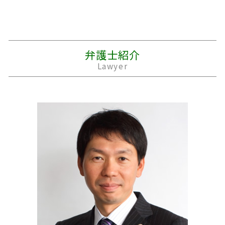
遺言書 無効
借金 利子
離婚 戸籍
交通事故 診断書
民事 法律事務所
生前贈与 不動産
借金 踏み倒し
離婚 原因
車 事故 保険
消防 法律問題
相続 時効
個人再生 住宅ローン
経済的 DV
示談金 相場
法律問題 被害
遺産 遺留分
個人再生 車
別居 生活費
休業損害 主婦
労働問題 相談
遺留分 計算
借金 計算
離婚 住宅ローン 財産分与
交差点 事故 過失割合
m&a 法律問題 事務所
弁護士紹介
相続放棄 期間
夫 借金
離婚 子供
後遺障害 等級
労働問題 売上
Lawyer
キャッシング 返済
浮気 離婚
事故 示談書
民事 法律
破産 管財人
婿養子 離婚
交通事故 損害賠償
職場 法律問題
妻 借金
離婚 期間
バイク事故 死亡
個人再生 法律問題
親権者
死亡事故 加害者 家族
eスポーツ 法律問題
離婚 養育費
後遺障害等級申請 事前認定
親子 法律問題
夫 不倫
自動運転 死亡事故
労働問題 嫌がらせ
損害賠償 時効
労働問題 セクハラ 相談
事故 示談金
不動産 売買 トラブル
交通事故 過失割合
労働問題 相談先
労働問題 弁護士 費用
労働問題 どこに相談
スポーツ 法律問題