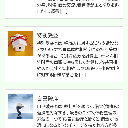
分与、親権・面会交流、養育費が主となります。
しかし、婿養 […]
特別受益
特別受益とは、相続人に対する贈与や遺贈な
どをいいます。■具体的相続分この特別受益
がある場合、特別受益分を計算上いったん相
続財産の価額に持ち戻して計算し、各共同相
続人が具体的に相続により取得する相続財産
に対する価額や割合を […]
自己破産
自己破産とは、裁判所を通じて、借金(債権)の
返済を免除する手続きのことで、債務整理の
方法の一つです。自己破産と聞くと、借金が帳
消しになるようなイメージを持たれる方が多