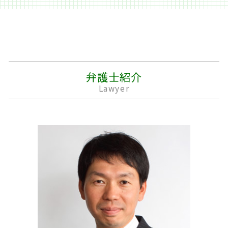
相続 順位
キャッシング ブラック
夫 不倫
休業損害 主婦
家事事件 法律事務所
遺産 遺留分
株 借金
経済的 DV
自動運転 死亡事故
目黒区 法律問題
遺産 税金
過払い金請求 条件
離婚 裁判費用
後遺障害等級申請 事前認定
民事 法律事務所
遺留分 計算
個人再生 車
離婚 子供
バイク事故 死亡
法律問題 被害
遺留分 放棄
パチンコ 借金
離婚 原因
交通事故 死亡
近年 法律問題
相続 土地
借金 計算
別居 生活費
交通事故 損害賠償
隣人トラブル 法律問題 相談
弁護士紹介
遺産分割 調停
個人再生 流れ
離婚 養育費
車 事故 保険
公正証書 法律
Lawyer
妻 借金
離婚 裁判 期間
交差点 事故 過失割合
契約 トラブル 法律問題
借金 踏み倒し
浮気 証拠
事故 賠償金
誹謗中傷 法律 問題点
個人再生 費用
離婚 モラハラ
事故 示談書
労働問題 相談
親権者
後遺障害 等級
労働問題
婿養子 離婚
事故 示談金
親子 法律問題
精神的 DV
交通事故 診断書
m&a 法律問題 事務所
後遺障害 申請
職場 法律問題
示談金 相場
法律問題 最近
交通事故 過失割合
労働問題 パワハラ
労働問題 売上
スポーツ 法律問題