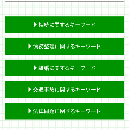
相続に関するキーワード
相続 時効
債務整理に関するキーワード
成年後見人 相続
預金 相続
遺言書 無効
借金 調査
離婚に関するキーワード
熟慮期間 伸長
会社 借金
生前贈与
過払い金請求 デメリット
相続放棄 期間
民事再生 管財人
離婚 公正証書
交通事故に関するキーワード
相続 財産
キャッシング 返済
離婚 住宅ローン 財産分与
生前贈与 不動産
破産 管財人
離婚 期間
遺留分 割合
借金 利子
浮気 離婚
交通事故 入院 慰謝料
法律問題に関するキーワード
相続 必要書類
個人再生 住宅ローン
面会交流 調停
損害賠償 時効
成年後見制度 デメリット
夫 借金
離婚 戸籍
死亡事故 加害者 家族
遺留分侵害額請求
破産 流れ
家庭裁判所 離婚
人身事故 行政処分
金銭 法律問題