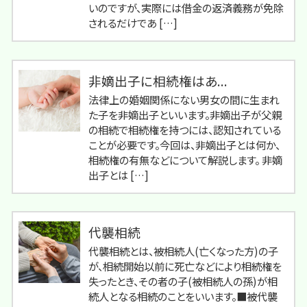
いのですが、実際には借金の返済義務が免除
されるだけであ […]
非嫡出子に相続権はあ...
法律上の婚姻関係にない男女の間に生まれ
た子を非嫡出子といいます。非嫡出子が父親
の相続で相続権を持つには、認知されている
ことが必要です。今回は、非嫡出子とは何か、
相続権の有無などについて解説します。 非嫡
出子とは […]
代襲相続
代襲相続とは、被相続人(亡くなった方)の子
が、相続開始以前に死亡などにより相続権を
失ったとき、その者の子(被相続人の孫)が相
続人となる相続のことをいいます。■被代襲