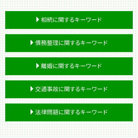
相続に関するキーワード
成年後見人 相続
債務整理に関するキーワード
遺留分 放棄
熟慮期間 伸長
遺産 遺留分
会社 借金
離婚に関するキーワード
遺留分侵害額請求
キャッシング 返済
相続 必要書類
個人再生 車
遺産分割 調停
民事再生 管財人
経済的 DV
交通事故に関するキーワード
相続放棄 期間
過払い金請求 デメリット
婿養子 離婚
相続 時効
破産 流れ
離婚 養育費
遺留分 割合
過払い金請求 条件
別居 生活費
損害賠償 時効
法律問題に関するキーワード
生前贈与
破産 管財人
離婚 戸籍
後遺障害 申請
預金 相続
キャッシング ブラック
離婚 裁判 期間
人身事故 行政処分
相続 財産
借金 計算
離婚 裁判費用
自動運転 死亡事故
契約書 法律問題
遺言書 無効
借金 利子
浮気 証拠
バイク事故 死亡
不動産 管理 法律問題