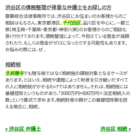
渋谷区の債務整理が得意な弁護士をお探しの方
齋藤綜合法律事務所では、渋谷区にお住まいのお客様からのご
相談はもちろん、東京都港区、
千代田区
、品川区を中心に、一都三
県(埼玉県・千葉県・東京都・神奈川県)のお客様からのご相談も
受け付けております。債務整理によって、今抱えている借金が減額
されたり、もしくは借金がゼロになったりする可能性もあります。
お悩みの際には、ぜ...
相続税
生前贈与
でも贈与税ではなく相続税の課税対象となるケースが
あります。とはいえ、相続や遺贈によって財産を引き継いだすべて
の人に相続税がかかるわけではありません。それは、相続税には
基礎控除というものがあり、「3000万円+600万円×法定相続人の
数」という算式で求めます。相続財産の額がこの基礎控除額を超
える場合に、相続...
« 渋谷区 弁護士
渋谷区 相続 »