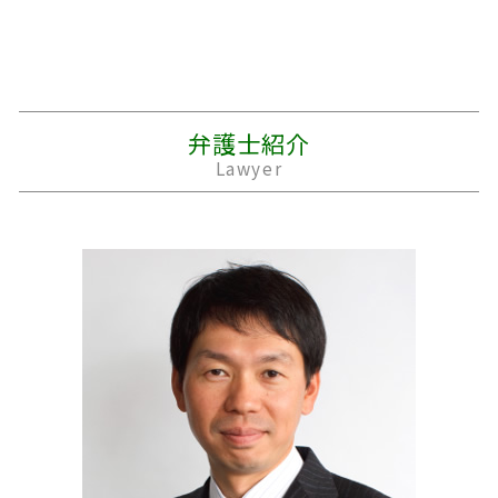
相続 土地
借金 調査
面会交流 調停
交通事故 損害賠償
労働問題 パワハラ 相談
成年後見制度 デメリット
パチンコ 借金
離婚 モラハラ
示談金 相場
親 法律問題
相続 順位
個人再生 費用
離婚 原因
事故 示談書
明渡しとは 不動産
生前贈与 不動産
妻 借金
離婚 公正証書
交通事故 過失割合
不動産 賃貸 法律問題
遺留分 計算
株 借金
離婚 住宅ローン 財産分与
後遺障害 等級
親子 法律問題
弁護士紹介
遺産 税金
個人再生 住宅ローン
親権者
交通事故 入院 慰謝料
労働問題 弁護士 費用
Lawyer
借金 踏み倒し
精神的 DV
車 事故 保険
お墓 法律問題
夫 借金
離婚 期間
交差点 事故 過失割合
法律問題
個人再生 流れ
家庭裁判所 離婚
後遺障害等級申請 事前認定
個人再生 法律問題
夫 不倫
事故 賠償金
借金 法律問題
浮気 離婚
交通事故 死亡
消防 法律問題
離婚 子供
交通事故 診断書
親権 法律問題
休業損害 主婦
不動産 売買 トラブル
死亡事故 加害者 家族
経営者 法律問題
事故 示談金
職場 法律問題
労働問題 恨み
著作権 法律
m&a 法律問題