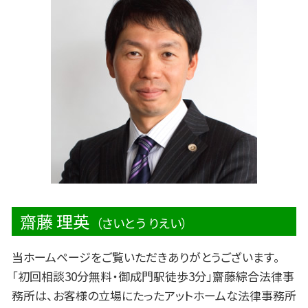
離婚 モラハラ
交通事故 死亡
不動産登記 法律
浮気 証拠
後遺障害 等級
労働問題 弁護士 費用
交通事故 入院 慰謝料
民事 法律事務所
バイク事故 死亡
契約 法律問題
交差点 事故 過失割合
公正証書 法律
労働問題 法律事務所
労働問題 パワハラ 相談
借金 法律問題
齋藤 理英
（さいとう りえい）
当ホームページをご覧いただきありがとうございます。
「初回相談30分無料・御成門駅徒歩3分」齋藤綜合法律事
務所は、お客様の立場にたったアットホームな法律事務所