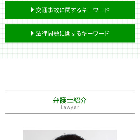
遺留分 割合
妻 借金
精神的 DV
交通事故に関するキーワード
遺産 遺留分
キャッシング 返済
離婚 住宅ローン 財産分与
遺留分 計算
借金 計算
面会交流 調停
成年後見制度 デメリット
借金 利子
離婚 養育費
車 事故 保険
法律問題に関するキーワード
成年後見人 相続
パチンコ 借金
浮気 離婚
事故 示談金
相続 必要書類
破産 管財人
親権者
事故 賠償金
相続放棄 期間
株 借金
夫 不倫
後遺障害等級申請 事前認定
借金問題 法律問題
遺留分侵害額請求
個人再生 流れ
離婚 戸籍
死亡事故 加害者 家族
労働問題 セクハラ 相談
相続 財産
借金 調査
婿養子 離婚
交通事故 損害賠償
民事再生 法律問題
相続 順位
民事再生 管財人
離婚 原因
事故 示談書
隣人トラブル 法律
相続 土地
個人再生 車
離婚 裁判費用
交通事故 過失割合
明渡しとは 不動産
熟慮期間 伸長
借金 踏み倒し
家庭裁判所 離婚
損害賠償 時効
不動産 管理 トラブル
遺言書 無効
夫 借金
離婚 公正証書
休業損害 主婦
法律問題 最近
弁護士紹介
遺産分割 調停
キャッシング ブラック
離婚 子供
交通事故 診断書
誹謗中傷 法律
Lawyer
過払い金請求 条件
別居 生活費
後遺障害 申請
隣人トラブル 法律問題 相談
個人再生 住宅ローン
離婚 裁判 期間
人身事故 行政処分
不動産 賃貸 トラブル
過払い金請求 デメリット
離婚 期間
示談金 相場
労働問題 セクハラ
経済的 DV
自動運転 死亡事故
家事事件 法律