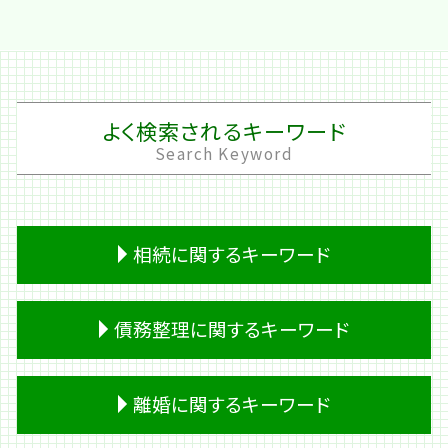
よく検索されるキーワード
Search Keyword
相続に関するキーワード
遺産 税金
債務整理に関するキーワード
生前贈与
遺留分 放棄
生前贈与 不動産
破産 流れ
離婚に関するキーワード
預金 相続
会社 借金
相続 時効
個人再生 費用