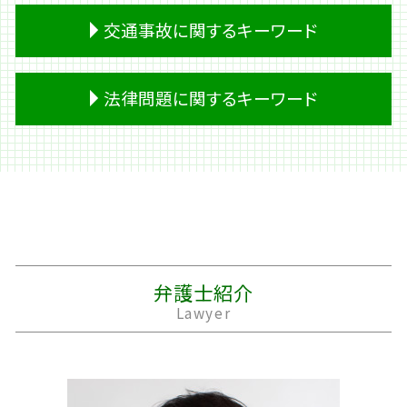
遺留分侵害額請求
個人再生 流れ
面会交流 調停
交通事故に関するキーワード
相続 順位
夫 借金
離婚 原因
相続 土地
妻 借金
離婚 期間
遺産 税金
破産 管財人
離婚 住宅ローン 財産分与
後遺障害 等級
法律問題に関するキーワード
成年後見制度 デメリット
借金 計算
夫 不倫
交通事故 死亡
遺産分割 調停
個人再生 車
別居 生活費
自動運転 死亡事故
生前贈与
過払い金請求 デメリット
離婚 モラハラ
後遺障害等級申請 事前認定
法律問題 品川区
遺言書 無効
キャッシング 返済
婿養子 離婚
交通事故 損害賠償
公正証書 法律
生前贈与 不動産
過払い金請求 条件
離婚 裁判 期間
事故 示談書
スポーツ 法律問題
遺産 遺留分
パチンコ 借金
経済的 DV
人身事故 行政処分
明渡しとは 法律
相続 財産
キャッシング ブラック
離婚 裁判費用
バイク事故 死亡
労働問題 相談 弁護士
相続放棄 期間
借金 利子
離婚 養育費
事故 示談金
目黒区 法律問題
相続 必要書類
株 借金
離婚 子供
後遺障害 申請
労働問題 どこに相談
弁護士紹介
相続 時効
借金 調査
親権者
損害賠償 時効
法律問題 企業
Lawyer
個人再生 住宅ローン
家庭裁判所 離婚
示談金 相場
借金問題 法律問題
民事再生 管財人
離婚 公正証書
事故 賠償金
不動産トラブル 法律問題
破産 流れ
精神的 DV
交差点 事故 過失割合
過払い請求 法律事務所
離婚 戸籍
休業損害 主婦
契約 トラブル 法律問題