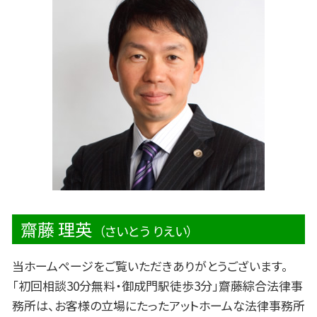
浮気 証拠
交通事故 診断書
不動産 賃貸 トラブル
浮気 離婚
車 事故 保険
民事 法律問題
交通事故 入院 慰謝料
著作権 法律
死亡事故 加害者 家族
不動産 売買 法律問題
交通事故 過失割合
不動産 管理 トラブル
誹謗中傷 法律
労働問題 相談先
契約書 トラブル 法律問題
齋藤 理英
（さいとう りえい）
当ホームページをご覧いただきありがとうございます。
「初回相談30分無料・御成門駅徒歩3分」齋藤綜合法律事
務所は、お客様の立場にたったアットホームな法律事務所