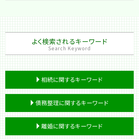
よく検索されるキーワード
Search Keyword
相続に関するキーワード
遺留分 放棄
債務整理に関するキーワード
遺留分 割合
熟慮期間 伸長
成年後見人 相続
借金 踏み倒し
離婚に関するキーワード
預金 相続
個人再生 費用
遺留分 計算
会社 借金