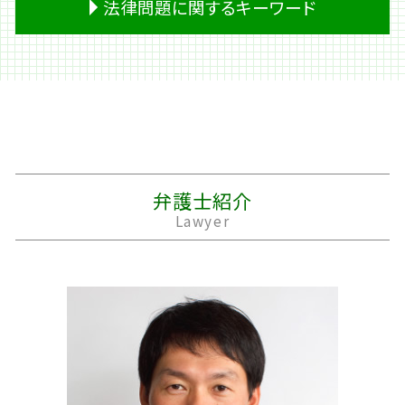
法律問題に関するキーワード
遺産 税金
妻 借金
離婚 裁判 期間
車 事故 保険
遺産分割 調停
借金 計算
面会交流 調停
交通事故 損害賠償
遺留分 放棄
借金 調査
離婚 公正証書
交通事故 死亡
公正証書 法律
遺産 遺留分
個人再生 車
別居 生活費
休業損害 主婦
労働問題 恨み
相続 財産
株 借金
離婚 戸籍
示談金 相場
労働問題 いじめ
相続放棄 期間
夫 借金
経済的 DV
死亡事故 加害者 家族
金銭 トラブル 法律問題
遺留分侵害額請求
個人再生 費用
家庭裁判所 離婚
交通事故 診断書
民事再生 法律問題
成年後見制度 デメリット
キャッシング ブラック
離婚 養育費
交差点 事故 過失割合
家事事件 法律事務所
熟慮期間 伸長
破産 管財人
離婚 モラハラ
後遺障害等級申請 事前認定
不動産 管理 法律問題
弁護士紹介
遺留分 計算
過払い金請求 条件
離婚 期間
人身事故 行政処分
労働問題 法律事務所
Lawyer
個人再生 流れ
離婚 裁判費用
事故 示談書
過払い請求 法律事務所
個人再生 住宅ローン
浮気 離婚
損害賠償 時効
労働問題 相談先
キャッシング 返済
離婚 原因
事故 示談金
契約 法律問題
親権者
後遺障害 申請
親子 法律問題
離婚 子供
バイク事故 死亡
法律問題 被害
婿養子 離婚
自動運転 死亡事故
契約書 法律問題
事故 賠償金
不動産 売買 トラブル
後遺障害 等級
誹謗中傷 法律