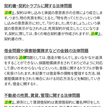
契約書・契約トラブルに関する法律問題
法律
上、契約は申し込みと承諾の意思表示の合致により成立しま
す。つまり、物の売買を例にとると、「物を売ってください」という申
し込みの意思表示に対して、「分りました。売りましょう。」という承
諾の意思表示がなされれば、売買契約が成立したことになりま
す。契約に際しては、多くの場合契約書が作成されますが、
法律
上、
契約書の作...
借金問題や損害賠償請求などの金銭の法律問題
日常的な
法律
問題としては、借金が膨らんでしまいなかなか返済
をすることができない、損害賠償請求をされておりどのように対応
して良いかわからないなどといった、金銭に関するトラブルが数多
く見受けられます。本記事では借金等の債務を整理する方法、損
害賠償請求をされた場合における対応方法などを解説していき
ます。 借金に関するト...
不動産の売買、賃貸、管理に関する法律問題
法律
上、原則として賃貸借契約は賃貸借契約に署名押印をした