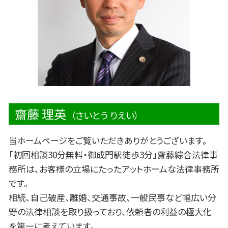
交通事故 過失割合
経営者 法律問題
法人登記 法律
親子関係 法律問題
契約書 トラブル 法律問題
齋藤 理英
（さいとう りえい）
当ホームページをご覧いただきありがとうございます。
「初回相談30分無料・御成門駅徒歩3分」齋藤綜合法律事
務所は、お客様の立場にたったアットホームな法律事務所
です。
相続、自己破産、離婚、交通事故、一般民事など幅広い分
野の法律相談を取り扱っており、依頼者の利益の極大化
を第一に考えています。