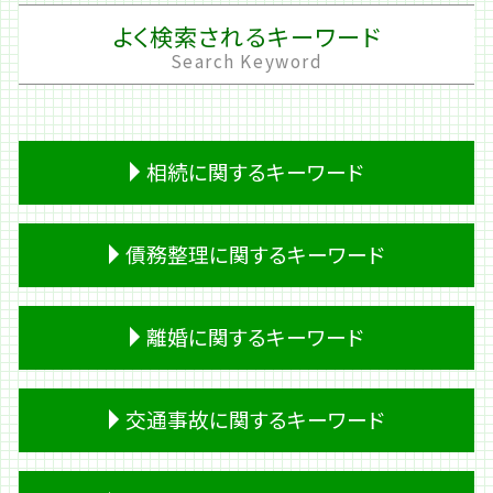
よく検索されるキーワード
Search Keyword
相続に関するキーワード
遺言書 無効
債務整理に関するキーワード
相続 土地
生前贈与
遺留分 割合
会社 借金
離婚に関するキーワード
相続 時効
民事再生 管財人
相続 必要書類
パチンコ 借金
成年後見人 相続
破産 流れ
精神的 DV
交通事故に関するキーワード
生前贈与 不動産
借金 利子
夫 不倫
預金 相続
過払い金請求 デメリット
浮気 証拠
相続 順位
借金 踏み倒し
離婚 住宅ローン 財産分与
交通事故 入院 慰謝料