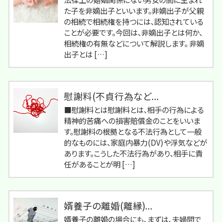
た子を非嫡出子といいます。非嫡出子が父親
の相続で相続権を持つには、認知されている
ことが必要です。今回は、非嫡出子とは何か、
相続権の有無などについて解説します。 非嫡
出子とは […]
慰謝料(不貞行為など...
■慰謝料とは慰謝料とは、相手の行為による
精神的苦痛への損害賠償金のことをいいま
す。慰謝料の根拠となる不法行為として一般
的なものには、家庭内暴力(DV)や浮気などが
あります。こうした不法行為があり、相手に責
任があることが明 […]
婿養子の離婚(離縁)...
婿養子の離婚の場合にも、まずは、夫婦間で