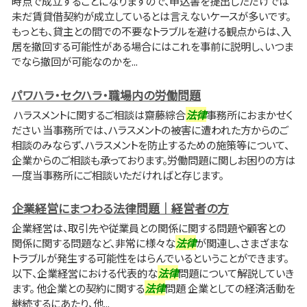
時点で成立することになりますので、申込書を提出しただけでは
未だ賃貸借契約が成立しているとは言えないケースが多いです。
もっとも、貸主との間での不要なトラブルを避ける観点からは、入
居を撤回する可能性がある場合にはこれを事前に説明し、いつま
でなら撤回が可能なのかを...
パワハラ・セクハラ・職場内の労働問題
ハラスメントに関するご相談は齋藤綜合
法律
事務所におまかせく
ださい 当事務所では、ハラスメントの被害に遭われた方からのご
相談のみならず、ハラスメントを防止するための施策等について、
企業からのご相談も承っております。労働問題に関しお困りの方は
一度当事務所にご相談いただければと存じます。
企業経営にまつわる法律問題｜経営者の方
企業経営は、取引先や従業員との関係に関する問題や顧客との
関係に関する問題など、非常に様々な
法律
が関連し、さまざまな
トラブルが発生する可能性をはらんでいるということができます。
以下、企業経営における代表的な
法律
問題について解説していき
ます。 他企業との契約に関する
法律
問題 企業としての経済活動を
継続するにあたり、他...