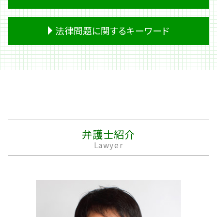
相続放棄 期間
借金 調査
家庭裁判所 離婚
成年後見制度 デメリット
個人再生 費用
面会交流 調停
交通事故 入院 慰謝料
法律問題に関するキーワード
遺産 税金
過払い金請求 デメリット
離婚 原因
人身事故 行政処分
遺言書 無効
破産 管財人
離婚 住宅ローン 財産分与
示談金 相場
相続 土地
民事再生 管財人
離婚 公正証書
事故 賠償金
労働問題 法律
相続 財産
借金 利子
離婚 戸籍
交通事故 過失割合
江東区 法律問題
遺産 遺留分
個人再生 住宅ローン
親権者
後遺障害 等級
労働問題 パワハラ 相談
相続 順位
過払い金請求 条件
別居 生活費
後遺障害等級申請 事前認定
法律問題
遺留分侵害額請求
破産 流れ
精神的 DV
バイク事故 死亡
法律問題 被害
遺留分 放棄
キャッシング 返済
離婚 養育費
自動運転 死亡事故
職場内 法律問題
成年後見人 相続
妻 借金
離婚 モラハラ
休業損害 主婦
民事 法律
弁護士紹介
預金 相続
会社 借金
浮気 離婚
死亡事故 加害者 家族
收養 法律問題
Lawyer
個人再生 流れ
離婚 裁判費用
損害賠償 時効
契約 法律問題
株 借金
離婚 期間
車 事故 保険
法律問題 企業
夫 借金
離婚 子供
事故 示談書
労働問題 セクハラ 相談
離婚 裁判 期間
交通事故 死亡
著作権 法律
浮気 証拠
交通事故 診断書
民事再生 法律問題
婿養子 離婚
事故 示談金
不動産 売買 法律問題