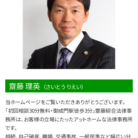
交通事故 損害賠償
明渡しとは 法律
後遺障害 申請
親子 法律問題
交差点 事故 過失割合
労働問題 パワハラ 弁護士
親 法律問題
労働問題 うつ病
労働問題 相談 弁護士
齋藤 理英
（さいとう りえい）
当ホームページをご覧いただきありがとうございます。
「初回相談30分無料・御成門駅徒歩3分」齋藤綜合法律事
務所は、お客様の立場にたったアットホームな法律事務所
です。
相続、自己破産、離婚、交通事故、一般民事など幅広い分