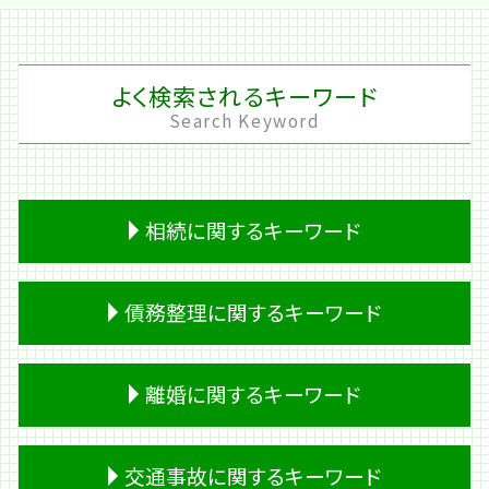
よく検索されるキーワード
Search Keyword
相続に関するキーワード
相続 時効
債務整理に関するキーワード
遺留分 計算
熟慮期間 伸長
遺産分割 調停
パチンコ 借金
離婚に関するキーワード
生前贈与
借金 踏み倒し
遺留分 割合
個人再生 車
生前贈与 不動産
借金 計算
夫 不倫
交通事故に関するキーワード
相続 必要書類
キャッシング ブラック
経済的 DV