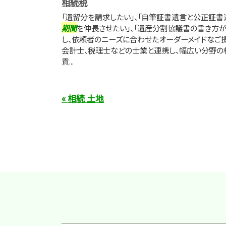
相続税
「遺留分を請求したい」、「自筆証書遺言と公正証書
期間
を伸長させたい」、「遺産分割協議書の書き方
し、依頼者のニーズに合わせたオーダーメイドなご
会計士、税理士などの士業と連携し、幅広い分野の
貢...
« 相続 土地