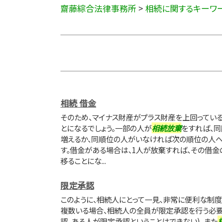
齋藤綜合法律事務所
>
相続に関するキーワ
相続 借金
そのため、マイナス財産がプラス財産を上回ってい
とになるでしょう。一部の人が
相続放棄
をすれば、
増えるか、同順位の人がいなければ次の順位の人
す。借金がある場合は、1人が放棄すれば、その借
移ることにな...
限定承認
このように、相続人にとって一見、非常に便利な制
複数いる場合、相続人の全員が限定承認を行う必要
認、ある人が限定承認ということはできない)、また