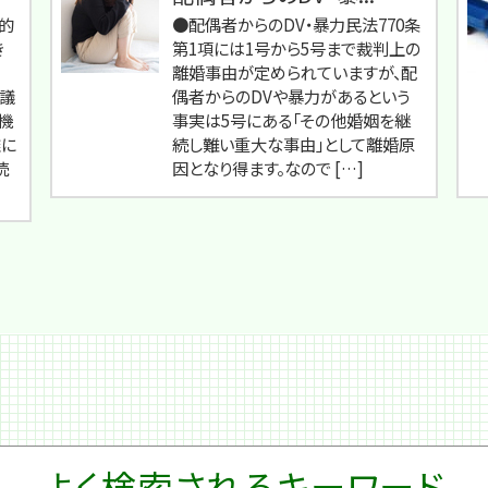
的
●配偶者からのDV・暴力民法770条
き
第1項には1号から5号まで裁判上の
離婚事由が定められていますが、配
議
偶者からのDVや暴力があるという
機
事実は5号にある「その他婚姻を継
雑に
続し難い重大な事由」として離婚原
続
因となり得ます。なので […]
よく検索されるキーワード