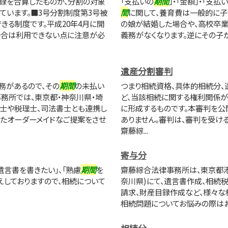
録を合算したものが、分割の対象
「支払いの
期間
」・「金額」・「支
ています。■3号分割制度第3号被
間
に関して、養育費は一般的に子ど
きる制度です。平成20年4月に開
の娘が結婚した場合や、高校卒業
場合は利用できない点に注意が必
義務がなくなります。逆にその子が
遺産分割審判
務があるので、その
期間
の未払い
つまり相続資格、具体的相続分、
務所では、東京都・神奈川県・埼
ど、当該相続に関する権利関係が
計士や税理士、司法書士とも連携し
に形成するものです。本審判を公
たオーダーメイドなご提案をさせ
ありません。審判は、審判を受け
齋藤綜...
寄与分
遺言書を書きたい」、「熟慮
期間
を
齋藤綜合法律事務所は、東京都港
えしておりますので、相続について
奈川県)にて、遺言書作成、相続
請求、財産目録作成など、様々な
相続問題についてお悩みの際は