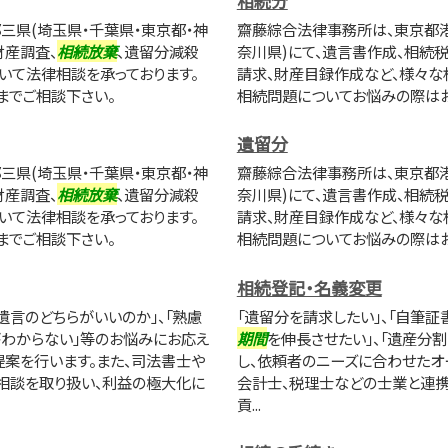
相続分
三県(埼玉県・千葉県・東京都・神
齋藤綜合法律事務所は、東京都港
財産調査、
相続放棄
、遺留分減殺
奈川県)にて、遺言書作成、相続
いて法律相談を承っております。
請求、財産目録作成など、様々な
までご相談下さい。
相続問題についてお悩みの際は
遺留分
三県(埼玉県・千葉県・東京都・神
齋藤綜合法律事務所は、東京都港
財産調査、
相続放棄
、遺留分減殺
奈川県)にて、遺言書作成、相続
いて法律相談を承っております。
請求、財産目録作成など、様々な
までご相談下さい。
相続問題についてお悩みの際は
相続登記・名義変更
遺言のどちらがいいのか」、「熟慮
「遺留分を請求したい」、「自筆証
がわからない」等のお悩みにお応え
期間
を伸長させたい」、「遺産分
提案を行います。また、司法書士や
し、依頼者のニーズに合わせたオ
相談を取り扱い、利益の極大化に
会計士、税理士などの士業と連携
貢...