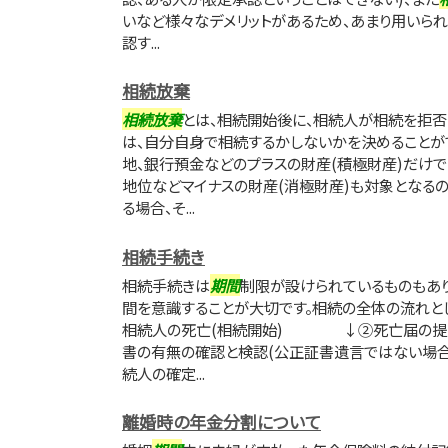
いなど様々なデメリットがあるため、あまり用いら
認す...
相続放棄
相続放棄
とは、相続開始後に、相続人が相続を拒否
は、自分自身で相続するかしないかを決めることが
地、銀行預金などのプラスの財産(積極財産)だけ
地位などマイナスの財産(消極財産)も対象となる
る場合、そ...
相続手続き
相続手続きは
期間
制限が設けられているものもあ
間を意識することが大切です。相続の全体の流れと
相続人の死亡(相続開始) ↓②死亡届の
書の有無の確認と検認(公正証書遺言ではな
続人の確定...
離婚時の年金分割について