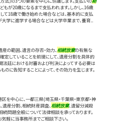
払い方法」の3つの要素を中心に協議します。支払いの
期
もが20歳になるまで支払われます。しかし、16歳
して18歳で働き始めた場合などは、基本的に支払
大学に進学する場合などは大学卒業まで、養育...
遺産の範囲、遺言の存否・効力、
相続放棄
の有無な
確定していることを前提にして、遺産分割を具体的
開法廷における対審および判決によってする必要は
るものに告知することによって、その効力を生じます。
区を中心に、一都三県(埼玉県・千葉県・東京都・神
税、遺産分割、相続財産調査、
相続放棄
、遺留分減殺
相続問題全般について法律相談を承っております。
お気軽に当事務所までご相談下さい。