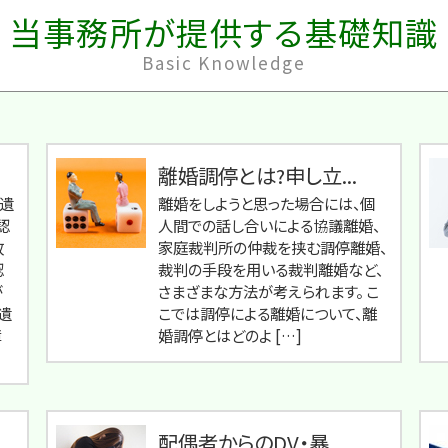
当事務所が提供する基礎知識
Basic Knowledge
離婚調停とは?申し立...
遺
離婚をしようと思った場合には、個
認
人間での話し合いによる協議離婚、
故
家庭裁判所の仲裁を挟む調停離婚、
認
裁判の手段を用いる裁判離婚など、
が
さまざまな方法が考えられます。 こ
遺
こでは調停による離婚について、離
障
婚調停とはどのよ […]
配偶者からのDV・暴...