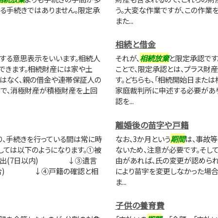
れる手続きではありません。限定承
う。大変な作業ですが、この作業
また...
相続と借金
する意思表示をいいます。相続人
それが、
相続放棄
と限定承認です
できます。相続財産には家や土
ことで、限定承認とは、プラス財
ではなく、親の借金や連帯保証人の
す。どちらも、「相続開始日または
ので、消極財産が積極財産を上回
家庭裁判所に申述する必要があり
認を...
離婚後の苗字や戸籍
り、手続きを行っている間は常に時
なお、3か月という
期間
は、事故
しては以下のようになります。①被
ないため、注意が必要です。そして
提出(7日以内) ↓③遺言
由があれば、氏の変更が認められ
い場合) ↓④戸籍の確認と相
により苗字を変更しなかった場合
ま...
子供の養育費