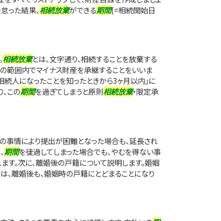
を怠った結果、
相続放棄
ができる
期間
(=相続開始日
。
相続放棄
とは、文字通り、相続することを放棄する
産の範囲内でマイナス財産を承継することをいいま
相続人になったことを知ったときから3ヶ月以内」に
、この
期間
を過ぎてしまうと原則
相続放棄
・限定承
等の事情により提出が困難となった場合も、延長され
、
期間
を徒過してしまった場合でも、やむを得ない事
ます。次に、離婚後の戸籍について説明します。婚姻
は、離婚後も、婚姻時の戸籍にとどまることになり