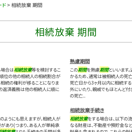
ード
>
相続放棄 期間
相続放棄 期間
熟慮期間
る場合は
相続放棄
等を検討するこ
この
期間
を熟慮
期間
といいます
同順位の他の相続人の相続割合が
かるため、通常は被相続人の死亡
へ相続の権利が移ることになりま
死亡日から3ヶ月以内に相続する
金の返済義務は他の相続人に順に
外にいたり、親戚でもほとんど付
の死亡...
相続放棄手続き
度のようにも思えますが、相続人が
相続放棄
をする場合は、以下の
があり(つまり、ある人が単純承
なる財産は、不動産や預貯金など
相続放棄
よりも手続きの手間が多
財産も含まれるので、これらの財