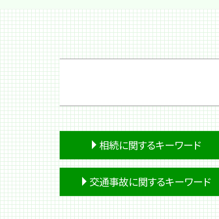
相続に関するキーワード
成年後見人 相続
交通事故に関するキーワード
遺留分侵害額請求
生前贈与
遺産 税金
自動運転 死亡事故