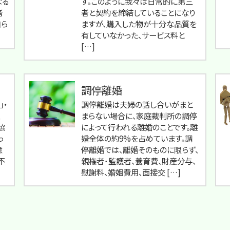
なる
す。このように我々は日常的に第三
者
者と契約を締結していることになり
自ら
ますが、購入した物が十分な品質を
有していなかった、サービス料と
[…]
調停離婚
」・
調停離婚は夫婦の話し合いがまと
まらない場合に、家庭裁判所の調停
協
によって行われる離婚のことです。離
っ
婚全体の約9%を占めています。調
意
停離婚では、離婚そのものに限らず、
不
親権者･監護者、養育費、財産分与、
慰謝料、婚姻費用、面接交 […]