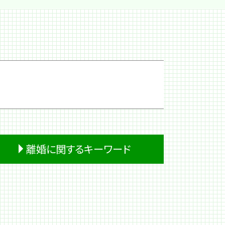
離婚に関するキーワード
経済的 DV
離婚 裁判費用
離婚 期間
家庭裁判所 離婚