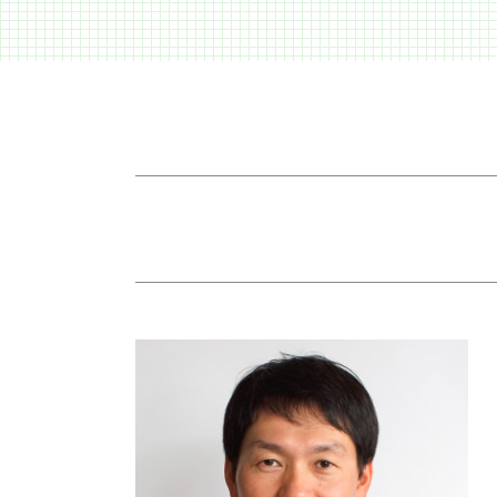
預金 相続
車 事故 保険
相続 土地
事故 賠償金
相続放棄 期間
人身事故 行政処分
生前贈与 不動産
休業損害 主婦
遺産分割 調停
後遺障害等級申請 事前認定
熟慮期間 伸長
死亡事故 加害者 家族
相続 時効
後遺障害 等級
遺留分 割合
交通事故 入院 慰謝料
遺留分 計算
事故 示談金
遺産 遺留分
事故 示談書
相続 財産
交通事故 死亡
相続 順位
交差点 事故 過失割合
遺留分 放棄
損害賠償 時効
成年後見制度 デメリット
示談金 相場
相続 必要書類
交通事故 損害賠償
遺言書 無効
後遺障害 申請
交通事故 診断書
バイク事故 死亡