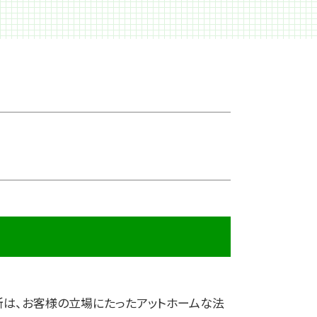
夫 不倫
離婚 モラハラ
離婚 原因
離婚 子供
婿養子 離婚
親権者
浮気 証拠
離婚 養育費
精神的 DV
面会交流 調停
別居 生活費
離婚 裁判 期間
離婚 住宅ローン 財産分与
離婚 公正証書
離婚 戸籍
浮気 離婚
所は、お客様の立場にたったアットホームな法