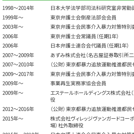
1998～2014年
日本大学法学部司法科研究室非常勤
1999年～
東京弁護士会倒産法部会会員
2003年～
東京弁護士会民事介入暴力対策特別
2006年
東京弁護士会常議員（任期1年）
2006年
日本弁護士連合会代議員（任期1年）
2007～2009年
あずみ株式会社（名古屋証券取引所二
2007～2010年
（公財）東京都暴力追放運動推進都民
2009～2017年
東京弁護士会民事介入暴力対策特別
2009年～
事業再生実務家協会会員
2009年～
エステールホールディングス株式会社
役
2012～2016年
（公財）東京都暴力追放運動推進都民
2015年～
株式会社ヴィレッジヴァンガードコー
場）社外取締役