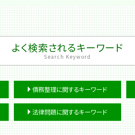
よく検索されるキーワード
Search Keyword
債務整理に関するキーワード
パチンコ 借金
法律問題に関するキーワード
破産 流れ
妻 借金
過払い金請求 デメリット
労働問題 セクハラ