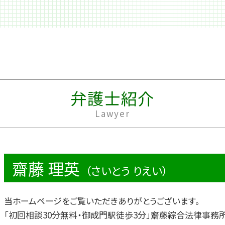
個人再生 住宅ローン
労働問題 うつ
借金 利子
出版 法律問題
キャッシング ブラック
民事再生 法律問題
個人再生 流れ
法律問題 港区
個人再生 車
隣人トラブル 法律問題 相談
借金 調査
労働問題 セクハラ 相談
株 借金
商取引 法律問題
過払い金請求 条件
不動産トラブル 法律問題
弁護士紹介
借金 踏み倒し
民事 法律
Lawyer
会社 借金
労働問題 法律事務所
破産 管財人
労働問題 恨み
キャッシング 返済
法律問題 企業
夫 借金
借金 法律問題
齋藤 理英
借金 計算
不動産 売買 法律問題
（さいとう りえい）
民事再生 管財人
労働問題 弁護士 費用
個人再生 費用
隣人トラブル 法律
当ホームページをご覧いただきありがとうございます。
労働問題 相談
「初回相談30分無料・御成門駅徒歩3分」齋藤綜合法律事務
不動産登記 法律