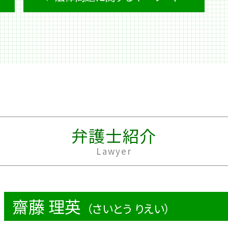
妻 借金
借金 計算
会社 借金
契約 トラブル 法律問題
破産 管財人
親子 法律問題
個人再生 流れ
出版 法律問題
借金 調査
労働問題 セクハラ 弁護士
民事再生 管財人
不動産 売買 トラブル
過払い金請求 デメリット
不動産 管理 法律問題
キャッシング ブラック
労働問題 うつ
株 借金
公正証書 法律
借金 踏み倒し
商法 法律問題
弁護士紹介
破産 流れ
家事事件 法律
Lawyer
夫 借金
收養 法律問題
借金 利子
不動産登記 法律
過払い金請求 条件
法律問題 企業
キャッシング 返済
労働問題 パワハラ 相談
齋藤 理英
個人再生 住宅ローン
法人登記 法律
（さいとう りえい）
個人再生 費用
過払い請求 法律事務所