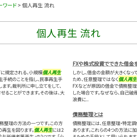
ーワード
>
個人再生 流れ
個人再生 流れ
FXや株式投資でできた借金
下に規定される、小規模
個人再生
しかし、借金の金額が大きくなっ
生手続のことを指し、民事再生手
ため、任意整理ではなく
個人再生
ます。裁判所に申し立てをして、
FXなどが原因の借金で債務整
せることができます。その後は、大
した場合です。なぜなら、自己破
浪費に...
債務整理とは
務整理の方法の一つです。この方
債務整理には、任意整理・特定調
再生を図ります。
個人再生
には2
あります。これらの4つの方法に
「給与所得者等再生」の2つです。「小
るための手段として用いられます