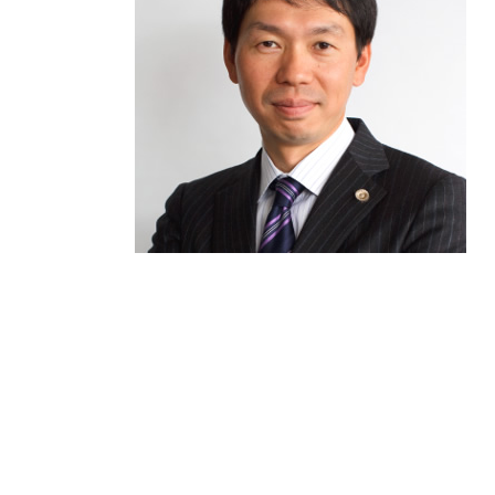
相続 土地
交通事故 入院 慰謝料
人身事故 行政処分
後遺障害等級申請 事前認定
損害賠償 時効