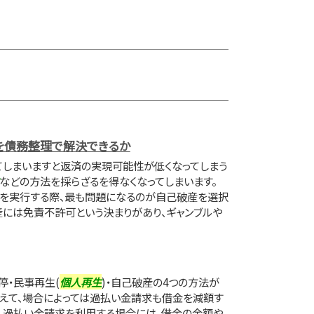
を債務整理で解決できるか
てしまいますと返済の実現可能性が低くなってしまう
などの方法を採らざるを得なくなってしまいます。
理を実行する際、最も問題になるのが自己破産を選択
産には免責不許可という決まりがあり、ギャンブルや
停・民事再生(
個人再生
)・自己破産の4つの方法が
加えて、場合によっては過払い金請求も借金を減額す
。過払い金請求を利用する場合には、借金の金額や