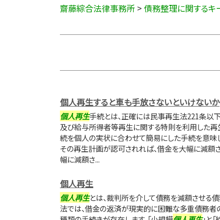
齋藤綜合法律事務所
>
債務整理に関するキ
個人再生すると車も手放さないといけないか
個人再生
手続とは、正確には民事再生法221条以
及び給与所得者等再生に関する特則を利用した再
続を個人の実状に合わせて簡易にした手続を意味し
その再生計画が認可されれば、借金を大幅に減額さ
幅に減額さ...
個人再生
個人再生
とは、裁判所を介して債務を減額させる債
法では、借金の返済が現実的に困難な多重債務者の
種類の手続きが存在します。「小規模
個人再生
」と