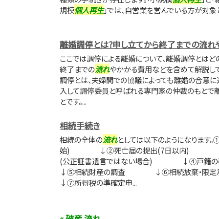
規模
個人再生
」では、自営業を営んでいる方が対象とな
離婚調停とは?申し立てから終了までの流れ
ここでは調停による離婚について、離婚調停とはど
終了までの
流れ
やかかる費用などを含めて解説して
調停とは、夫婦間での協議によっても離婚の合意に
入して調停委員と呼ばれる専門家の仲裁のもとで
とです。...
相続手続き
相続の全体の
流れ
としては以下のようになります。
始) ↓②死亡届の提出(7日以内) ↓
(公正証書遺言ではない場合) ↓④戸
↓⑤相続財産の調査 ↓⑥相続放棄・限
↓⑦所得税の準確定申...
« 破産 流れ