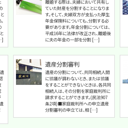
た
離婚する際は、夫婦において共有し
の
ていた財産を分割することになりま
と
す。そして、夫婦双方が支払った厚生
。
年金保険料についても、分割する必
の
要があります。年金分割については、
と
平成16年に法律が改正され、離婚後
…]
に夫の年金の一部を分割 […]
遺産分割審判
遺
遺産の分割について、共同相続人間
認
に協議が調わないとき、または協議
故
をすることができないときは、各共同
認
相続人は、その分割を家庭裁判所に
が
請求することができます。(民法907
遺
条2項)■家庭裁判所への申立遺産
障
分割審判の申立ては、相 […]