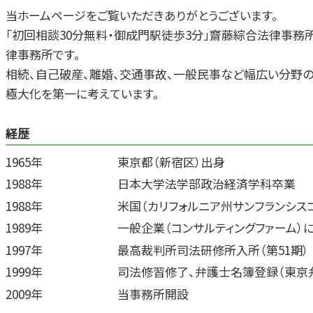
パチンコ 借金
m&a 法律問題 事務所
当ホームページをご覧いただきありがとうございます。
明渡しとは 不動産
「初回相談30分無料・御成門駅徒歩3分」齋藤綜合法律事務
親権 法律問題
労働問題 相談 弁護士
律事務所です。
相続、自己破産、離婚、交通事故、一般民事など幅広い分野
極大化を第一に考えています。
経歴
1965年
東京都（新宿区）出身
1988年
日本大学法学部政治経済学科卒業
1988年
米国（カリフォルニア州サンフランシス
1989年
一般企業（コンサルティングファーム）
1997年
最高裁判所司法研修所入所（第51期）
1999年
司法修習修了、弁護士名簿登録（東京
2009年
当事務所開設