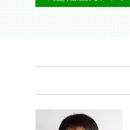
相続 時効
遺産 遺留分
遺留分侵害額請求
事故 示談書
遺留分 放棄
交通事故 診断書
相続 財産
バイク事故 死亡
遺留分 計算
休業損害 主婦
熟慮期間 伸長
車 事故 保険
相続 必要書類
交通事故 損害賠償
生前贈与
後遺障害 等級
遺産分割 調停
事故 賠償金
相続 順位
自動運転 死亡事故
預金 相続
死亡事故 加害者 家族
生前贈与 不動産
交通事故 死亡
遺産 税金
交通事故 過失割合
遺留分 割合
事故 示談金
成年後見人 相続
示談金 相場
成年後見制度 デメリット
後遺障害 申請
遺言書 無効
交差点 事故 過失割合