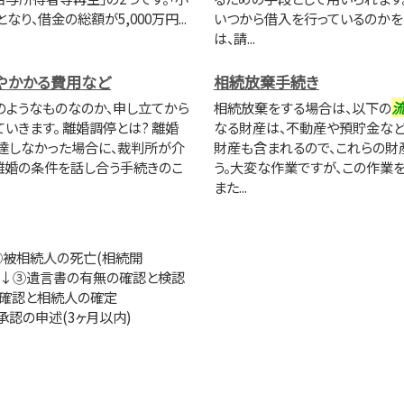
り、借金の総額が5,000万円...
いつから借入を行っているのかを
は、請...
やかかる費用など
相続放棄手続き
のようなものなのか、申し立てから
相続放棄をする場合は、以下の
いきます。 離婚調停とは? 離婚
なる財産は、不動産や預貯金など
達しなかった場合に、裁判所が介
財産も含まれるので、これらの財
離婚の条件を話し合う手続きのこ
う。大変な作業ですが、この作業
また...
①被相続人の死亡(相続開
③遺言書の有無の確認と検認
籍の確認と相続人の確定
定承認の申述(3ヶ月以内)